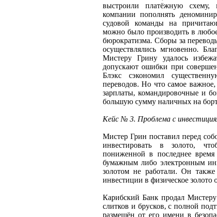
выстроили платёжную схему,
компании пополнять деноминир
судовой команды на причитаю
можно было производить в любое 
бюрократизма. Сборы за перевод
осуществлялись мгновенно. Бла
Мистеру Грину удалось избежа
допускают ошибки при совершен
Блэкс сэкономил существенн
переводов. Но что самое важное
зарплаты, командировочные и бо
большую сумму наличных на борт
Кейс № 3. Проблема с инвестиция
Мистер Грин поставил перед соб
инвестировать в золото, что
пониженной в последнее время 
бумажным либо электронным инв
золотом не работали. Он также
инвестиции в физическое золото 
Карибский Банк продал Мистеру
слитков и брусков, с полной по
размещён от его имени в безоп