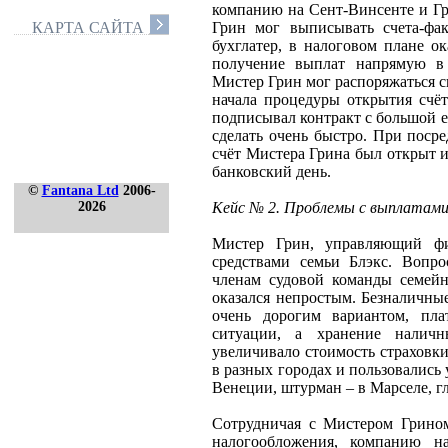
компанию на Сент-Винсенте и Г
Грин мог выписывать счета-фак
КАРТА САЙТА
бухглатер, в налоговом плане о
получение выплат напрямую в 
Мистер Грин мог распоряжаться с
начала процедуры открытия счё
подписывал контракт с большой е
сделать очень быстро. При поср
счёт Мистера Грина был открыт 
банковский день.
©
Fantana Ltd
2006-
Кейс № 2. Проблемы с выплатами
2026
Мистер Грин, управляющий фи
средствами семьи Блэкс. Вопро
членам судовой команды семейн
оказался непростым. Безналичн
очень дорогим вариантом, пл
ситуации, а хранение налич
увеличивало стоимость страховк
в разных городах и пользовались
Венеции, штурман – в Марселе, г
Сотрудничая с Мистером Грином
налогообложения, компанию н