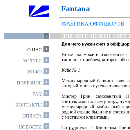
Fantana
ФАБРИКА ОФФШОРОВ
ДЛЯ ЧЕГО НУЖЕН СЧЕТ
Для чего нужен счет в оффшор
О НАС
Ниже вы можете ознакомиться 
типичных проблем, которые обык
УСЛУГИ
Кейс № 1
ИНФО
Международный банкинг являлся
ПОЛЕЗНОЕ
который много путешествовал вви
FAQ
Мистер Грин, самозанятый IT
контрактами по всему миру, нужд
КОНТАКТЫ
международный, мобильный и дог
родной стране были не в состоян
ОПЛАТА
с местными клиентами.
НОВОСТИ
Сотрудничая с Мистером Грин