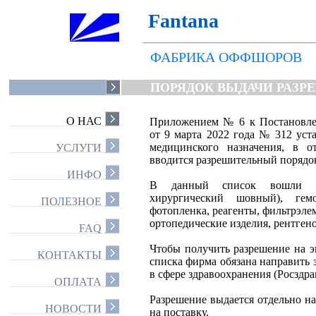
Fantana
ФАБРИКА ОФФШОРОВ
ПОРЯДОК ВЫДАЧИ РАЗР
СОБИРАЮТСЯ ПРОДЛИТ
О НАС
Приложением № 6 к Постановле
от 9 марта 2022 года № 312 уст
медицинского назначения, в 
УСЛУГИ
вводится разрешительный порядо
ИНФО
В данный список вошли кет
хирургический шовный), гем
ПОЛЕЗНОЕ
фотопленка, реагенты, фильтрэле
ортопедические изделия, рентген
FAQ
Чтобы получить разрешение на э
КОНТАКТЫ
списка фирма обязана направить 
в сфере здравоохранения (Росздра
ОПЛАТА
Разрешение выдается отдельно н
НОВОСТИ
на поставку.