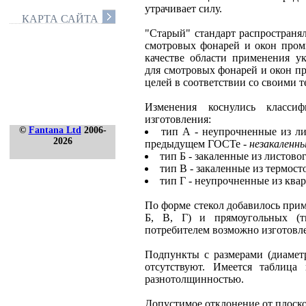
утрачивает силу.
КАРТА САЙТА
"Старый" стандарт распространял
смотровых фонарей и окон про
качестве области применения ук
для смотровых фонарей и окон п
целей в соответствии со своими 
Изменения коснулись класси
изготовления:
©
Fantana Ltd
2006-
тип А - неупрочненные из ли
2026
предыдущем ГОСТе -
незакаленны
тип Б - закаленные из листово
тип В - закаленные из термост
тип Г - неупрочненные из квар
По форме стекол добавилось прим
Б, В, Г) и прямоугольных (т
потребителем возможно изготовл
Подпункты с размерами (диамет
отсутствуют. Имеется таблица
разнотолщинностью.
Допустимое отклонение от плоскос