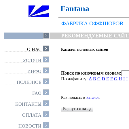
Fantana
ФАБРИКА ОФФШОРОВ
РЕКОМЕНДУЕМЫЕ САЙ
О НАС
Каталог полезных сайтов
УСЛУГИ
ИНФО
Поиск по ключевым словам:
По алфавиту:
A
B
C
D
E
F
G
H
I
J
ПОЛЕЗНОЕ
FAQ
Как попасть в
каталог
.
КОНТАКТЫ
ОПЛАТА
НОВОСТИ